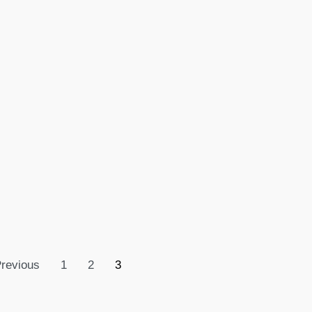
revious
1
2
3