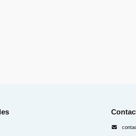
des
Contac
contac